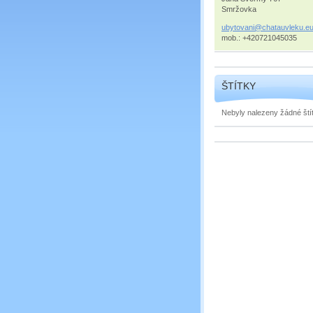
Smržovka
ubytovan
i@chatau
vleku.e
mob.: +420721045035
ŠTÍTKY
Nebyly nalezeny žádné štít