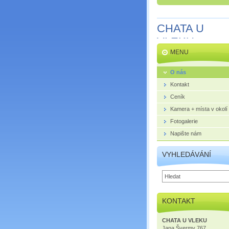
CHATA U
VLEKU
MENU
O nás
Kontakt
Ceník
Kamera + místa v okolí
Fotogalerie
Napište nám
VYHLEDÁVÁNÍ
KONTAKT
CHATA U VLEKU
Jana Švermy 767