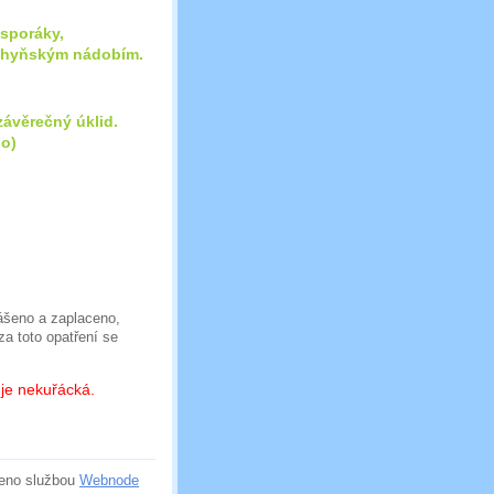
 sporáky,
uchyňským nádobím.
závěrečný úklid.
ho)
lášeno a zaplaceno,
a toto opatření se
 je nekuřácká.
eno službou
Webnode