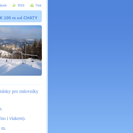
ránek
RSS
Tisk
K 100 m od CHATY
dmínky pro milovníky
u.
no i vlakem).
 m.