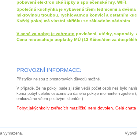
pobavení elektronické šipky a společenské hry. WIFI.
Společná kuchyňka
je vybavená třemi lednicemi a dvěma
mikrovlnou troubou, rychlovarnou konvicí a ostatním k
Každý pokoj má vlastní skříňku se základním nádobím.
V ceně za pobyt je zahrnuto
povlečení, utěrky, saponáty, 
Cena neobsahuje poplatky MÚ
(13 Kč/os/den za dospělé
PROVOZNÍ INFORMACE:
Přistýlky nejsou z prostorových důvodů možné.
V případě, že na pokoji bude zjištěn větší počet osob než bylo nah
končí pobyt celého osazenstva daného pokoje momentem zjištění (z
omlouváme všem poctivým klientům).
Pobyt jakýchkoliv zvířecích mazlíčků není dovolen. Celá chata
a vyhrazena.
Vytvoř