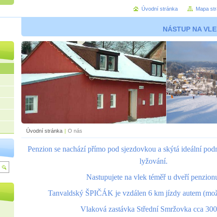
Úvodní stránka
Mapa st
NÁSTUP NA VLE
Úvodní stránka
|
O nás
Penzion se nachází přímo pod sjezdovkou a skýtá ideální po
lyžování.
Nastupujete na vlek téměř u dveří penzion
Tanvaldský ŠPIČÁK je vzdálen 6 km jízdy autem (mož
Vlaková zastávka Střední Smržovka cca 300