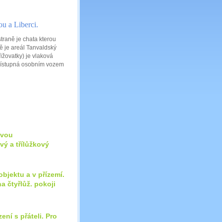
ou a Liberci.
raně je chata kterou
tě je areál Tanvaldský
žovatky) je vlaková
přístupná osobním vozem
dvou
vý a třílůžkový
bjektu a v přízemí.
a čtyřlůž. pokoji
ní s přáteli. Pro