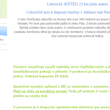
Liberecký JEŠTĚD 23 km jízdy autem.
u
Celoročně jsou k dispozici bazény v Jablonci nad Nis
V obci Smržovka odbočíte na Novou Ves a po 300 metrech po pravé st
hledáte. Po levé pak parkoviště patřící k vleku Filip. Z tohoto parkoviš
Špičák vzdálen 6km cesty autem. U zmiňované poslední odbočky (kři
zastávka Smržovka střed (je skryta za rod. domkem). Chata je ideálně 
bez nutnosti nasazovat sněhové řetězy.
ky.
Penzion umožňuje využít nabídky dvou čtyřlůžkových a 
šestilůžkových pokojů v přízemí. V podkroví je dvoulůžko
pokoj. Celková kapacita 25 lůžek.
Společné sociální zařízení s WC je umístněno v suterénu o
Platí se vždy za použitou postel.
Tedy při pobytu 2 osob n
platíte za osoby dvě.
V penzionu je k dispozici společenská místnost pro poseze