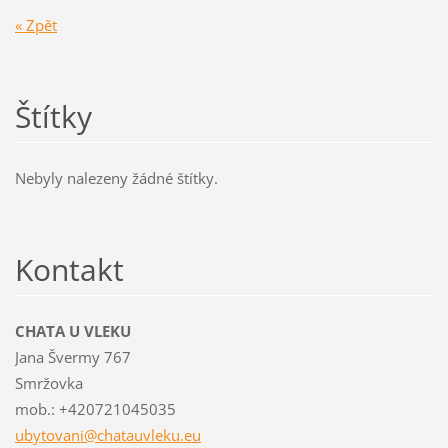
« Zpět
Štítky
Nebyly nalezeny žádné štítky.
Kontakt
CHATA U VLEKU
Jana Švermy 767
Smržovka
mob.: +420721045035
ubytovan
i@chatau
vleku.eu